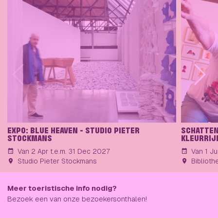
EXPO: BLUE HEAVEN - STUDIO PIETER
SCHATTEN 
STOCKMANS
KLEURRIJ
Van 2 Apr t.e.m. 31 Dec 2027
Van 1 Ju
Studio Pieter Stockmans
Bibliot
Meer toeristische info nodig?
Bezoek een van onze bezoekersonthalen!