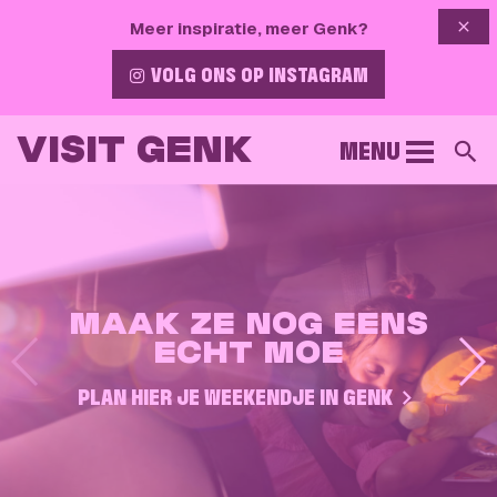
{{ 
Meer inspiratie, meer Genk?
VOLG ONS OP INSTAGRAM
VISIT GENK
MENU
Z
TIJD OM TE
MAAK ZE NOG EENS
COOL HÉ?
WANDELEN!
ECHT MOE
PLAN NU JE FIETSWEEKEND!
VERGEET JE BLARENPLEISTERS NIET!
PLAN HIER JE WEEKENDJE IN GENK