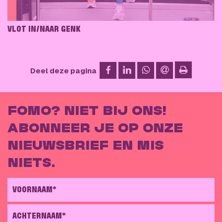
VLOT IN/NAAR GENK
op Facebook
op LinkedIn
op WhatsApp
via e-mail
Deel deze pagina
afdrukken
FOMO? NIET BIJ ONS!
ABONNEER JE OP ONZE
NIEUWSBRIEF EN MIS
NIETS.
VOORNAAM*
ACHTERNAAM*