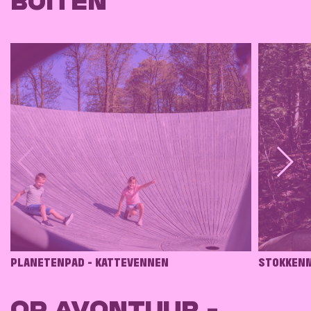
BUITEN
PLANETENPAD - KATTEVENNEN
STOKKENM