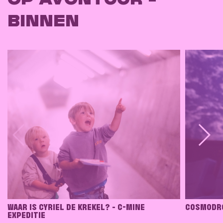
OP AVONTUUR -
BINNEN
WAAR IS CYRIEL DE KREKEL? - C-MINE
COSMODRO
EXPEDITIE