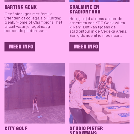
KARTING GENK
GOALMINE EN
STADIONTOUR
Geef plankgas met familie,
vrienden of collega's bij Karting
Heb jij altijd al eens achter de
Genk: 'Home of Champions', hét
schermen van KRC Genk willen
circuit waar je regelmatig
kijken? Dat kan tijdens de
beroemde piloten kan…
stadiontour in de Cegeka Arena.
Een gids neemt je mee naar…
MEER INFO
MEER INFO
CITY GOLF
STUDIO PIETER
STOCKMANS