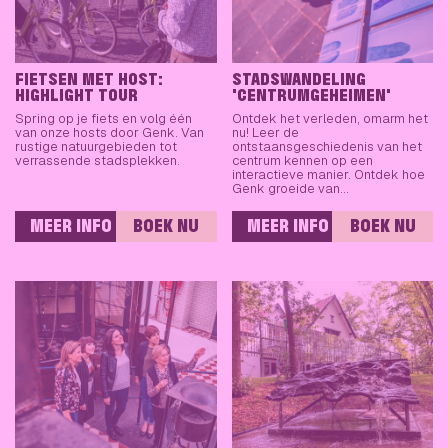
FIETSEN MET HOST:
STADSWANDELING
HIGHLIGHT TOUR
'CENTRUMGEHEIMEN'
Spring op je fiets en volg één
Ontdek het verleden, omarm het
van onze hosts door Genk. Van
nu! Leer de
rustige natuurgebieden tot
ontstaansgeschiedenis van het
verrassende stadsplekken.
centrum kennen op een
interactieve manier. Ontdek hoe
Genk groeide van…
MEER INFO
BOEK NU
MEER INFO
BOEK NU