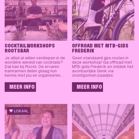
COCKTAILWORKSHOPS
OFFROAD MET MTB-GIDS
ROOTSBAR
FREDERIK
Je altijd al willen verdiepen in de
Geen standaard gps-routes in
wondere wereld van cocktails?
deze workshop! Ga offroad met
Dat kan bij Roots. De ervaren
MTB-gids Frederik en ontdek het
barmannen delen graag hun
avontuurlijke Genk via
kennis met jou en organiseren…
onontgonnen paadjes.
MEER INFO
MEER INFO
LOKAAL