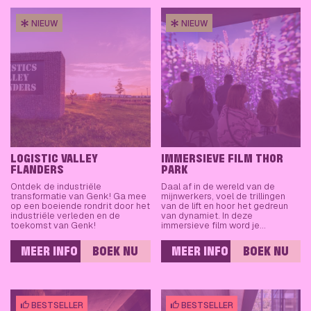
NIEUW
NIEUW
LOGISTIC VALLEY
IMMERSIEVE FILM THOR
FLANDERS
PARK
Ontdek de industriële
Daal af in de wereld van de
transformatie van Genk! Ga mee
mijnwerkers, voel de trillingen
op een boeiende rondrit door het
van de lift en hoor het gedreun
industriële verleden en de
van dynamiet. In deze
toekomst van Genk!
immersieve film word je…
MEER INFO
BOEK NU
MEER INFO
BOEK NU
BESTSELLER
BESTSELLER