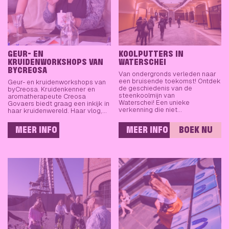
GEUR- EN
KOOLPUTTERS IN
KRUIDENWORKSHOPS VAN
WATERSCHEI
BYCREOSA
Van ondergronds verleden naar
een bruisende toekomst! Ontdek
Geur- en kruidenworkshops van
de geschiedenis van de
byCreosa. Kruidenkenner en
steenkoolmijn van
aromatherapeute Creosa
Waterschei! Een unieke
Govaers biedt graag een inkijk in
verkenning die niet…
haar kruidenwereld. Haar vlog,…
MEER INFO
MEER INFO
BOEK NU