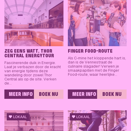
ZEG EENS WATT. THOR
FINGER FOOD-ROUTE
CENTRAL ENERGYTOUR
Als C-mine het kloppende hart is,
dan is de Vennestraat de
Fascinerende duik in Energie.
culinaire slagader! Verwen je
Laat je verbazen door de kracht
smaakpapillen met de Finger
van energie tijdens deze
Food-route, waar heerlijke…
wandeling door zowel Thor
Central als op de site. Verken
de…
MEER INFO
BOEK NU
MEER INFO
BOEK NU
LOKAAL
LOKAAL