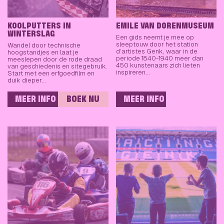
KOOLPUTTERS IN
EMILE VAN DORENMUSEUM
WINTERSLAG
Een gids neemt je mee op
sleeptouw door het station
Wandel door technische
d’artistes Genk, waar in de
hoogstandjes en laat je
periode 1840-1940 meer dan
meeslepen door de rode draad
450 kunstenaars zich lieten
van geschiedenis en sitegebruik.
inspireren…
Start met een erfgoedfilm en
duik dieper…
MEER INFO
BOEK NU
MEER INFO