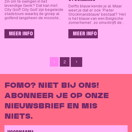
Zin om te swingen in het
levendige Genk? Dat kan met
Delfts blauw kende je al. Maar
City Golf! City Golf zijn begeleide
weet je dat er ook 'Pieter
stadstours waarbij de groep al
Stockmansblauw' bestaat? 'Het
golfend langsheen de mooiste…
is het blauw van een Belgische
zomerhemel', zo omschrijft de…
MEER INFO
MEER INFO
1
2
VOLGENDE
FOMO? NIET BIJ ONS!
ABONNEER JE OP ONZE
NIEUWSBRIEF EN MIS
NIETS.