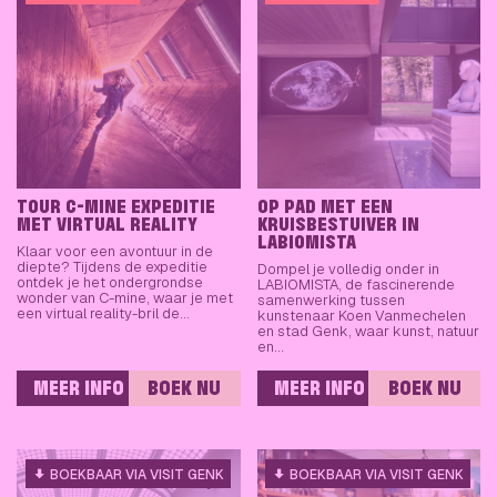
TOUR C-MINE EXPEDITIE
OP PAD MET EEN
MET VIRTUAL REALITY
KRUISBESTUIVER IN
LABIOMISTA
Klaar voor een avontuur in de
diepte? Tijdens de expeditie
Dompel je volledig onder in
ontdek je het ondergrondse
LABIOMISTA, de fascinerende
wonder van C-mine, waar je met
samenwerking tussen
een virtual reality-bril de…
kunstenaar Koen Vanmechelen
en stad Genk, waar kunst, natuur
en…
MEER INFO
BOEK NU
MEER INFO
BOEK NU
BOEKBAAR VIA VISIT GENK
BOEKBAAR VIA VISIT GENK