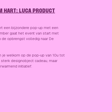
M HART: LUCA PRODUCT
ert een bijzondere pop-up met een
mber gaat het event van start met
n de opbrengst volledig naar De
 je welkom op de pop-up van 10u tot
en sterk designobject cadeau, maar
rwarmend initiatief.