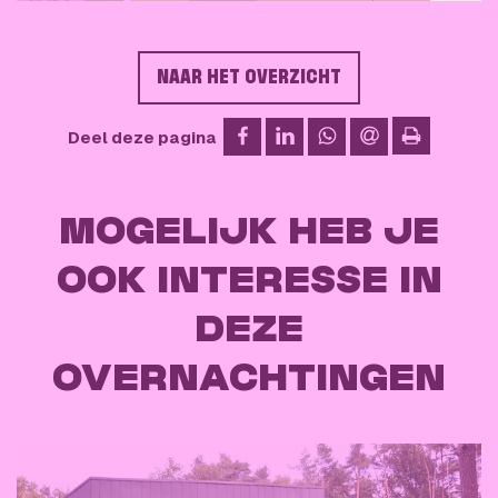
NAAR HET OVERZICHT
op Facebook
op LinkedIn
op WhatsApp
via e-mail
Deel deze pagina
afdrukken
MOGELIJK HEB JE
OOK INTERESSE IN
DEZE
OVERNACHTINGEN