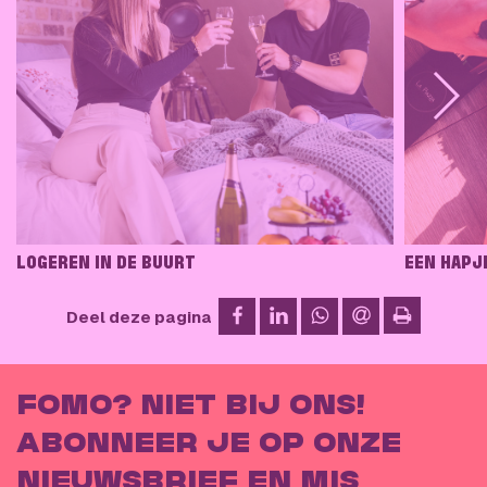
LOGEREN IN DE BUURT
EEN HAPJ
op Facebook
op LinkedIn
op WhatsApp
via e-mail
Deel deze pagina
afdrukken
FOMO? NIET BIJ ONS!
ABONNEER JE OP ONZE
NIEUWSBRIEF EN MIS