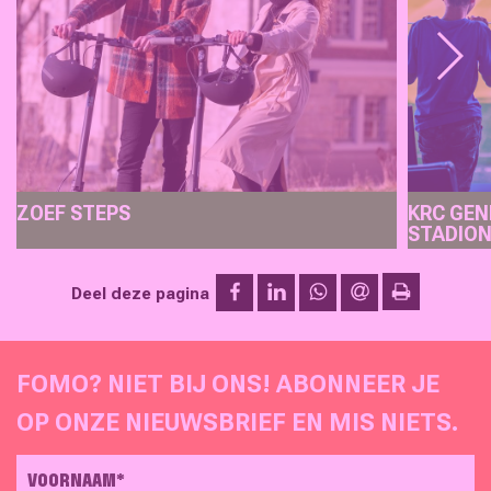
ZOEF STEPS
KRC GEN
STADIO
op Facebook
op LinkedIn
op WhatsApp
via e-mail
Deel deze pagina
afdrukken
FOMO? NIET BIJ ONS! ABONNEER JE
OP ONZE NIEUWSBRIEF EN MIS NIETS.
VOORNAAM*