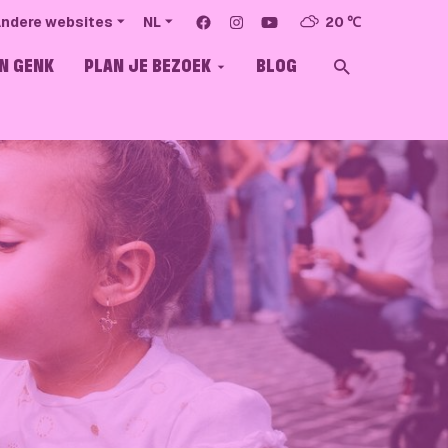
Volg ons op
Facebook
Instagram
YouTube
20 ℃
ndere websites
NL
N GENK
PLAN JE BEZOEK
BLOG
ZOEKEN