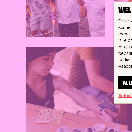
WEL
Deze w
kunnen
websit
‘alle 
Als je
bepaald
Je kan
Raadp
ALL
Enkel