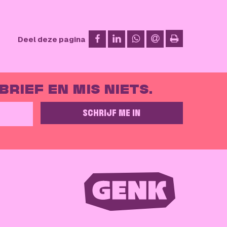
op Facebook
op LinkedIn
op WhatsApp
via e-mail
Deel deze pagina
afdrukken
RIEF EN MIS NIETS.
SCHRIJF ME IN
GELIEVE DIT VELD LEEG TE LATEN