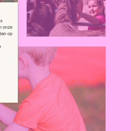
es
n onze
 dan op
e