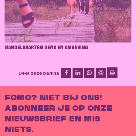
WANDELKAARTEN GENK EN OMGEVING
op Facebook
op LinkedIn
op WhatsApp
via e-mail
Deel deze pagina
afdrukken
FOMO? NIET BIJ ONS!
ABONNEER JE OP ONZE
NIEUWSBRIEF EN MIS
NIETS.